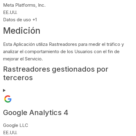
Empresa:
Meta Platforms, Inc.
Lugar de tratamiento:
EE.UU.
Datos Personales tratados:
Datos de uso +1
Medición
Esta Aplicación utiliza Rastreadores para medir el tráfico y
analizar el comportamiento de los Usuarios con el fin de
mejorar el Servicio.
Rastreadores gestionados por
terceros
Google Analytics 4
Empresa:
Google LLC
Lugar de tratamiento:
EE.UU.