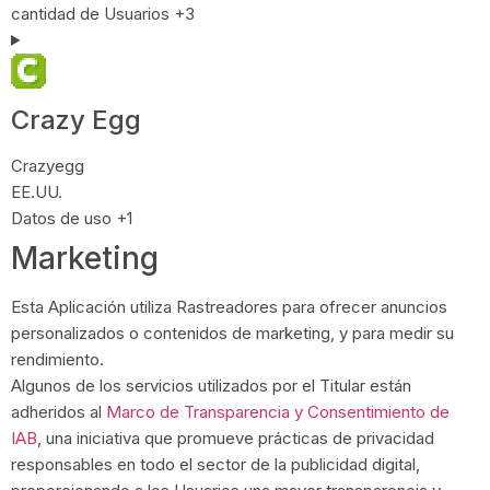
Datos Personales tratados:
cantidad de Usuarios +3
Crazy Egg
Empresa:
Crazyegg
Lugar de tratamiento:
EE.UU.
Datos Personales tratados:
Datos de uso +1
Marketing
Esta Aplicación utiliza Rastreadores para ofrecer anuncios
personalizados o contenidos de marketing, y para medir su
rendimiento.
Algunos de los servicios utilizados por el Titular están
adheridos al
Marco de Transparencia y Consentimiento de
IAB
, una iniciativa que promueve prácticas de privacidad
responsables en todo el sector de la publicidad digital,