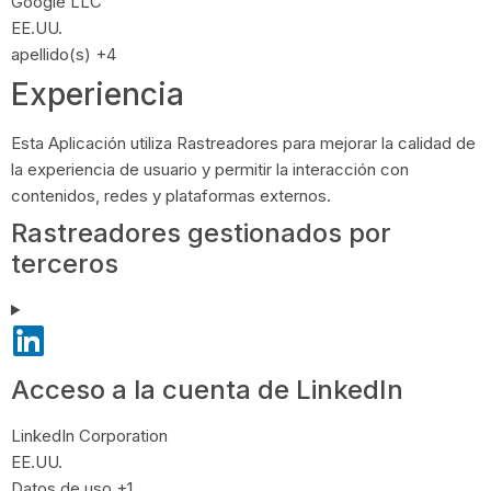
Empresa:
Google LLC
Lugar de tratamiento:
EE.UU.
Datos Personales tratados:
apellido(s) +4
Experiencia
Esta Aplicación utiliza Rastreadores para mejorar la calidad de
la experiencia de usuario y permitir la interacción con
contenidos, redes y plataformas externos.
Rastreadores gestionados por
terceros
Acceso a la cuenta de LinkedIn
Empresa:
LinkedIn Corporation
Lugar de tratamiento:
EE.UU.
Datos Personales tratados:
Datos de uso +1