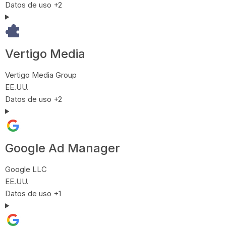
Datos Personales tratados:
Datos de uso +2
Vertigo Media
Empresa:
Vertigo Media Group
Lugar de tratamiento:
EE.UU.
Datos Personales tratados:
Datos de uso +2
Google Ad Manager
Empresa:
Google LLC
Lugar de tratamiento:
EE.UU.
Datos Personales tratados:
Datos de uso +1