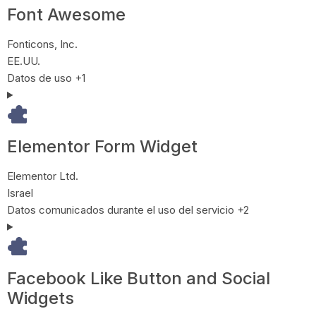
Font Awesome
Empresa:
Fonticons, Inc.
Lugar de tratamiento:
EE.UU.
Datos Personales tratados:
Datos de uso +1
Elementor Form Widget
Empresa:
Elementor Ltd.
Lugar de tratamiento:
Israel
Datos Personales tratados:
Datos comunicados durante el uso del servicio +2
Facebook Like Button and Social
Widgets