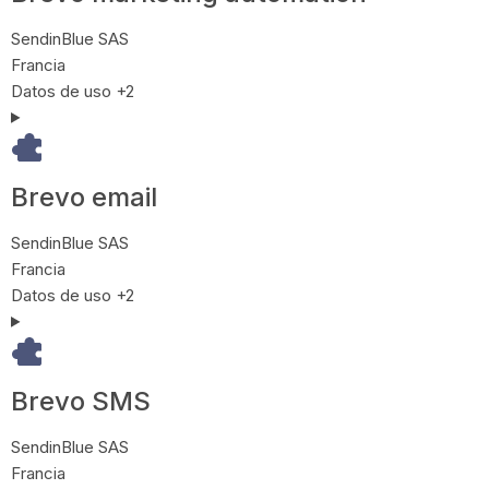
Empresa:
SendinBlue SAS
Lugar de tratamiento:
Francia
Datos Personales tratados:
Datos de uso +2
Brevo email
Empresa:
SendinBlue SAS
Lugar de tratamiento:
Francia
Datos Personales tratados:
Datos de uso +2
Brevo SMS
Empresa:
SendinBlue SAS
Lugar de tratamiento:
Francia