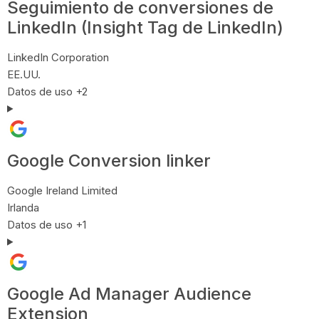
Seguimiento de conversiones de
LinkedIn (Insight Tag de LinkedIn)
Empresa:
LinkedIn Corporation
Lugar de tratamiento:
EE.UU.
Datos Personales tratados:
Datos de uso +2
Google Conversion linker
Empresa:
Google Ireland Limited
Lugar de tratamiento:
Irlanda
Datos Personales tratados:
Datos de uso +1
Google Ad Manager Audience
Extension