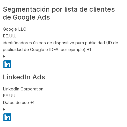
Segmentación por lista de clientes
de Google Ads
Empresa:
Google LLC
Lugar de tratamiento:
EE.UU.
Datos Personales tratados:
identificadores únicos de dispositivo para publicidad (ID de
publicidad de Google o IDFA, por ejemplo) +1
LinkedIn Ads
Empresa:
LinkedIn Corporation
Lugar de tratamiento:
EE.UU.
Datos Personales tratados:
Datos de uso +1