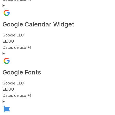
Google Calendar Widget
Empresa:
Google LLC
Lugar de tratamiento:
EE.UU.
Datos Personales tratados:
Datos de uso +1
Google Fonts
Empresa:
Google LLC
Lugar de tratamiento:
EE.UU.
Datos Personales tratados:
Datos de uso +1