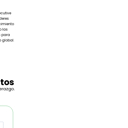
cutive
deres
cimiento
o las
s para
 global.
tos
erazgo.