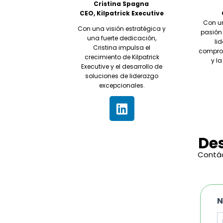
Cristina Spagna
CEO, Kilpatrick Executive
Con un
Con una visión estratégica y
pasión 
una fuerte dedicación,
lid
Cristina impulsa el
comprom
crecimiento de Kilpatrick
y l
Executive y el desarrollo de
soluciones de liderazgo
excepcionales.
De
Contác
N