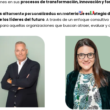
ones en sus
procesos de transformación, innovación y for
Acerca de nosotros
Recursos
s altamente personalizadas en materia de estrategia de
e los líderes del futuro
. A través de un enfoque consultivo y
ara aquellas organizaciones que buscan atraer, evaluar y des