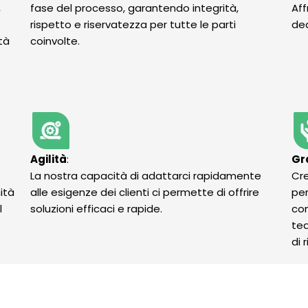
,
fase del processo, garantendo integrità,
Aff
rispetto e riservatezza per tutte le parti
ded
tà
coinvolte.
Agilità
:
Gr
La nostra capacità di adattarci rapidamente
Cre
ità
alle esigenze dei clienti ci permette di offrire
per
l
soluzioni efficaci e rapide.
con
tea
di 