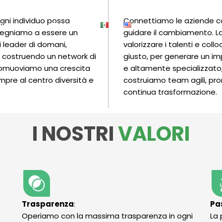
ogni individuo possa
Connettiamo le aziende con 
hi siamo
Risorse
pegniamo a essere un
guidare il cambiamento. La
 i leader di domani,
valorizzare i talenti e col
 costruendo un network di
giusto, per generare un im
 Promuoviamo una crescita
e altamente specializzato, 
pre al centro diversità e
costruiamo team agili, pron
continua trasformazione.
I NOSTRI
VALORI
Trasparenza
:
Pa
Operiamo con la massima trasparenza in ogni
La 