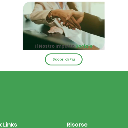
Il Nostro Impatto
Sociale
Scopri di Più
 Links
Risorse​